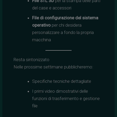
File STL 3D
per la stampa delle parti
del case e accessori
File di configurazione del sistema
operativo
per chi desidera
personalizzare a fondo la propria
macchina
Resta sintonizzato
Nelle prossime settimane pubblicheremo:
Specifiche tecniche dettagliate
I primi video dimostrativi delle
funzioni di trasferimento e gestione
file