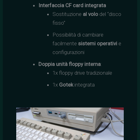
Interfaccia CF card integrata
Sostituzione
al volo
del “disco
fisso”
Possibilità di cambiare
facilmente
sistemi operativi
e
configurazioni
Doppia unità floppy interna
:
1x floppy drive tradizionale
1x
Gotek
integrata