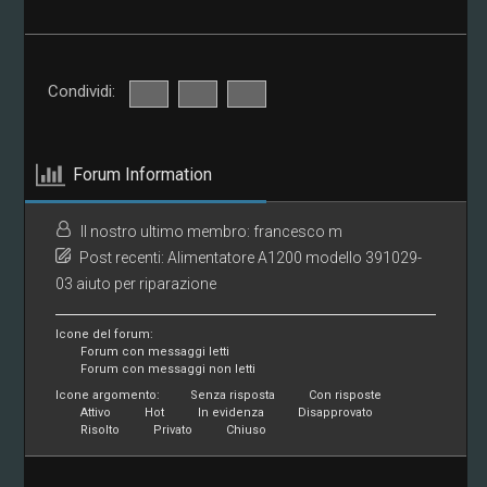
Condividi:
Forum Information
Il nostro ultimo membro:
francesco m
Post recenti:
Alimentatore A1200 modello 391029-
03 aiuto per riparazione
Icone del forum:
Forum con messaggi letti
Forum con messaggi non letti
Icone argomento:
Senza risposta
Con risposte
Attivo
Hot
In evidenza
Disapprovato
Risolto
Privato
Chiuso