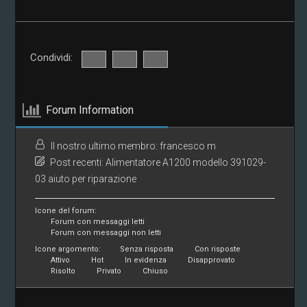
Condividi:
Forum Information
Il nostro ultimo membro:
francesco m
Post recenti:
Alimentatore A1200 modello 391029-
03 aiuto per riparazione
Icone del forum:
Forum con messaggi letti
Forum con messaggi non letti
Icone argomento:
Senza risposta
Con risposte
Attivo
Hot
In evidenza
Disapprovato
Risolto
Privato
Chiuso