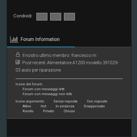
Condividi:
Forum Information
Il nostro ultimo membro:
francesco m
Post recenti:
Alimentatore A1200 modello 391029-
03 aiuto per riparazione
Icone del forum:
Forum con messaggi letti
Forum con messaggi non letti
Icone argomento:
Senza risposta
Con risposte
Attivo
Hot
In evidenza
Disapprovato
Risolto
Privato
Chiuso