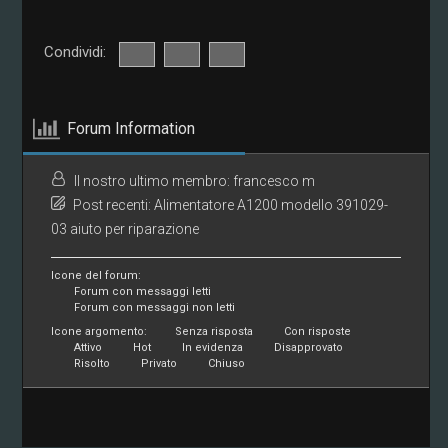
Condividi:
Forum Information
Il nostro ultimo membro:
francesco m
Post recenti:
Alimentatore A1200 modello 391029-
03 aiuto per riparazione
Icone del forum:
Forum con messaggi letti
Forum con messaggi non letti
Icone argomento:
Senza risposta
Con risposte
Attivo
Hot
In evidenza
Disapprovato
Risolto
Privato
Chiuso